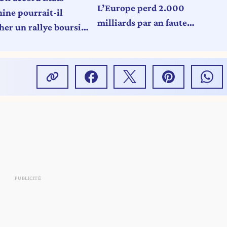
L’Europe perd 2.000
ine pourrait-il
milliards par an faute
her un rallye boursier
d’intégration »
 fin de l’année ?