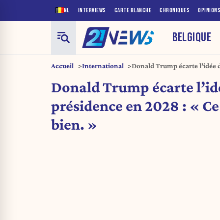
NL
INTERVIEWS
CARTE BLANCHE
CHRONIQUES
OPINION
BELGIQUE
Accueil
International
Donald Trump écarte l’idée 
Ce ne serait pas bien. »
Donald Trump écarte l’id
présidence en 2028 : « Ce 
bien. »