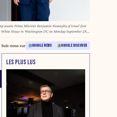
mp awaits Prime Minister Benjamin Netanyhu of Israel (not
the White House in Washington DC on Monday September 29,
ident Trump amid an unprecedented Israeli offensive into
ential ceasefire proposal and postwar plans. (Photo by Aaron
Suis-nous sur
GOOGLE NEWS
GOOGLE DISCOVER
LES PLUS LUS