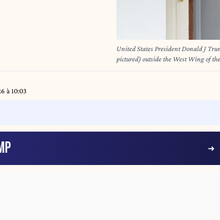
United States President Donald J Tru
pictured) outside the West Wing of 
2025. Netanyahu is meeting with Pres
Gaza, as the two leaders discuss a pot
Schwartz/Sipa USA)
26 à 10:03
MP