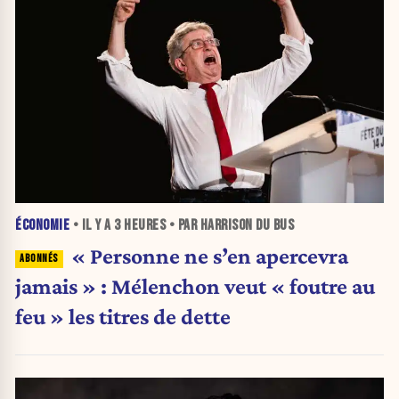
ÉCONOMIE
• IL Y A
3 HEURES
• PAR HARRISON DU BUS
« Personne ne s’en apercevra
jamais » : Mélenchon veut « foutre au
feu » les titres de dette