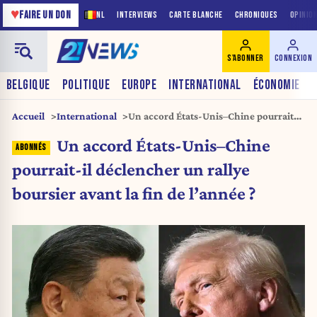
♥
FAIRE UN DON
NL
INTERVIEWS
CARTE BLANCHE
CHRONIQUES
OPINIO
S'ABONNER
CONNEXION
BELGIQUE
POLITIQUE
EUROPE
INTERNATIONAL
ÉCONOMIE
Accueil
International
Un accord États-Unis–Chine pourrait-il
déclencher un rallye boursier avant la
Un accord États-Unis–Chine
fin de l’année ?
pourrait-il déclencher un rallye
boursier avant la fin de l’année ?