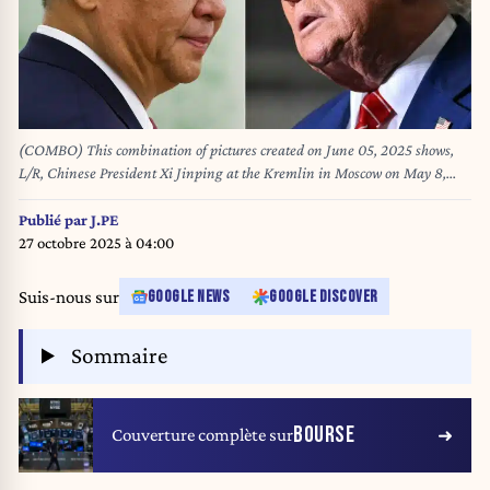
(COMBO) This combination of pictures created on June 05, 2025 shows,
L/R, Chinese President Xi Jinping at the Kremlin in Moscow on May 8,
2025 and US President Donald Trump at US Steel - Irvin Works in West
Mifflin, Pennsylvania, May 30, 2025. Chinese leader Xi Jinping held a
Publié par
J.PE
phone call with US President Donald Trump on June 5, 2025, Chinese
27 octobre 2025 à 04:00
state media reported. The talks took place at Trump's request, the Xinhua
news agency said without elaborating, and come as Washington and
Suis-nous sur
GOOGLE NEWS
GOOGLE DISCOVER
Beijing clash over areas such as trade and student visas. SAUL LOEB,
Evgenia Novozhenina / AFP / POOL
Sommaire
BOURSE
Couverture complète sur