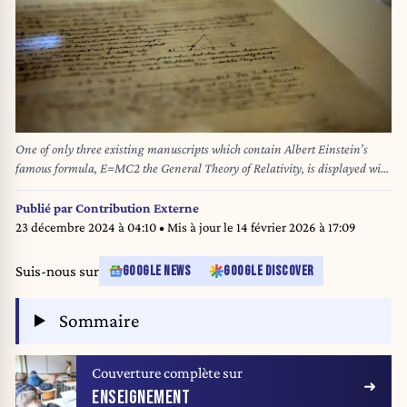
One of only three existing manuscripts which contain Albert Einstein’s
famous formula, E=MC2 the General Theory of Relativity, is displayed with
other documents during a press conference at the Israeli Hebrew University
in Jerusalem on March 19, 2012. The Israeli Hebrew University is
Publié par
Contribution Externe
launching a project to digitalis all archived Albert Einstein documents and
23 décembre 2024 à 04:10
• Mis à jour le
14 février 2026 à 17:09
his private library to make it available to the general public. AFP
PHOTO/MENAHEM KAHANA (Photo by MENAHEM KAHANA / AFP)
Suis-nous sur
GOOGLE NEWS
GOOGLE DISCOVER
Sommaire
Couverture complète sur
ENSEIGNEMENT