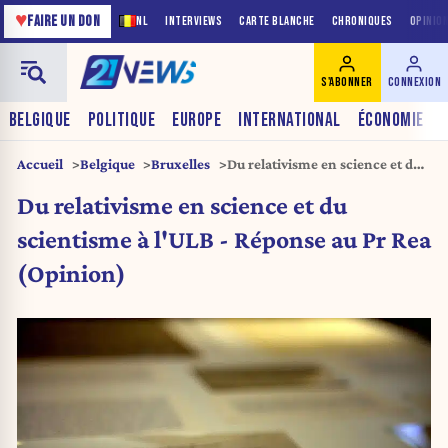
♥
FAIRE UN DON
NL
INTERVIEWS
CARTE BLANCHE
CHRONIQUES
OPINIO
S'ABONNER
CONNEXION
BELGIQUE
POLITIQUE
EUROPE
INTERNATIONAL
ÉCONOMIE
Accueil
Belgique
Bruxelles
Du relativisme en science et du
scientisme à l'ULB - Réponse au
Du relativisme en science et du
Pr Rea (Opinion)
scientisme à l'ULB - Réponse au Pr Rea
(Opinion)