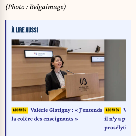
(Photo : Belgaimage)
À LIRE AUSSI
Valérie Glatigny : « J'entends
Valér
la colère des enseignants »
il n'y a pas 
prosélytism