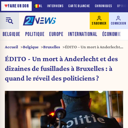
♥
FAIRE UN DON
NL
INTERVIEWS
CARTE BLANCHE
CHRONIQUES
OPINIO
S'ABONNER
CONNEXION
BELGIQUE
POLITIQUE
EUROPE
INTERNATIONAL
ÉCONOMIE
Accueil
Belgique
Bruxelles
ÉDITO – Un mort à Anderlecht
et des dizaines de fusillades à
ÉDITO - Un mort à Anderlecht et des
Bruxelles : à quand le réveil des
politiciens ?
dizaines de fusillades à Bruxelles : à
quand le réveil des politiciens ?