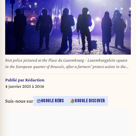
Riot police pictured at the Place du Luxembourg - Luxemburgplein square
in the European quarter of Brussels, after a farmers' protest action in the
European district in Brussels, organized by several agriculture unions from
Belgium but also other European countries on Thursday 01 February 2024.
Publié par
Rédaction
ABS (Algemeen Boerensyndicaat), FWA, FAJ take part in the farmers'
4 janvier 2025 à 20:16
protests across Europe as they demand better conditions to grow, produce
and maintain a proper income. BELGA PHOTO NICOLAS
Suis-nous sur
GOOGLE NEWS
GOOGLE DISCOVER
MAETERLINCK