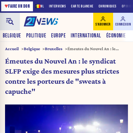
♥
FAIRE UN DON
NL
INTERVIEWS
CARTE BLANCHE
CHRONIQUES
OPINIO
S'ABONNER
CONNEXION
BELGIQUE
POLITIQUE
EUROPE
INTERNATIONAL
ÉCONOMIE
Accueil
Belgique
Bruxelles
Émeutes du Nouvel An : le
syndicat SLFP exige des mesures
Émeutes du Nouvel An : le syndicat
plus strictes contre les porteurs
de « sweats à capuche »
SLFP exige des mesures plus strictes
contre les porteurs de "sweats à
capuche"