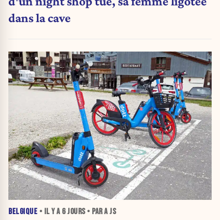
d'un night shop tué, sa femme ligotée
dans la cave
BELGIQUE
• IL Y A
6 JOURS
• PAR A JS