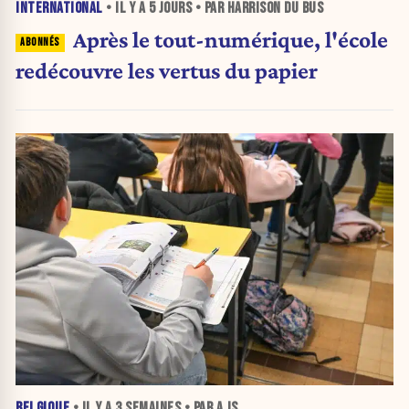
INTERNATIONAL
• IL Y A
5 JOURS
• PAR HARRISON DU BUS
Après le tout-numérique, l'école
redécouvre les vertus du papier
BELGIQUE
• IL Y A
3 SEMAINES
• PAR A JS