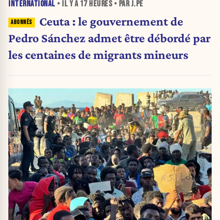
INTERNATIONAL
• IL Y A
17 HEURES
• PAR J.PE
Ceuta : le gouvernement de
Pedro Sánchez admet être débordé par
les centaines de migrants mineurs