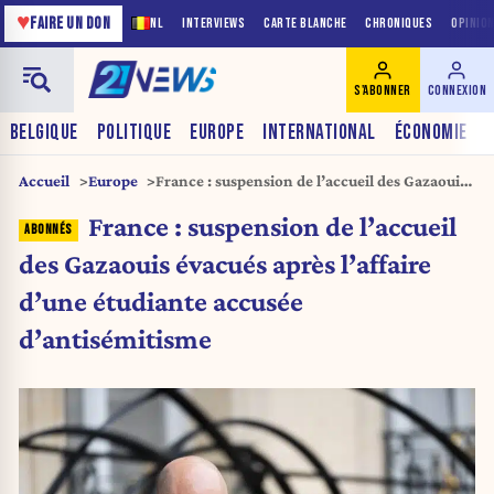
♥
FAIRE UN DON
NL
INTERVIEWS
CARTE BLANCHE
CHRONIQUES
OPINIO
S'ABONNER
CONNEXION
BELGIQUE
POLITIQUE
EUROPE
INTERNATIONAL
ÉCONOMIE
Accueil
Europe
France : suspension de l’accueil des Gazaouis
évacués après l’affaire d’une étudiante
France : suspension de l’accueil
accusée d’antisémitisme
des Gazaouis évacués après l’affaire
d’une étudiante accusée
d’antisémitisme