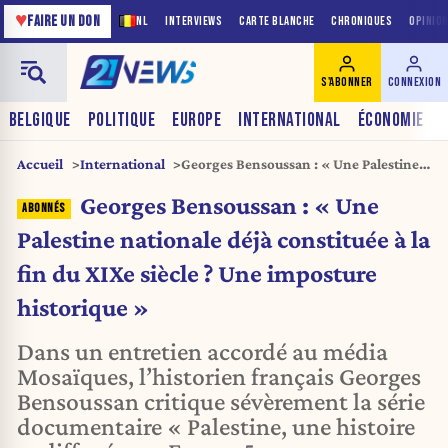
♥
FAIRE UN DON
NL
INTERVIEWS
CARTE BLANCHE
CHRONIQUES
OPINIO
S'ABONNER
CONNEXION
BELGIQUE
POLITIQUE
EUROPE
INTERNATIONAL
ÉCONOMIE
Accueil
International
Georges Bensoussan : « Une Palestine
nationale déjà constituée à la fin du
Georges Bensoussan : « Une
XIXe siècle ? Une imposture historique
»
Palestine nationale déjà constituée à la
fin du XIXe siècle ? Une imposture
historique »
Dans un entretien accordé au média
Mosaïques, l’historien français Georges
Bensoussan critique sévèrement la série
documentaire « Palestine, une histoire