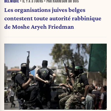
BELGIQUE
• IL Y A
3 JOURS
• PAR HARRISON DU BUS
Les organisations juives belges
contestent toute autorité rabbinique
de Moshe Aryeh Friedman