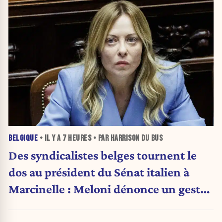
BELGIQUE
• IL Y A
7 HEURES
• PAR HARRISON DU BUS
Des syndicalistes belges tournent le
dos au président du Sénat italien à
Marcinelle : Meloni dénonce un geste
« honteux »