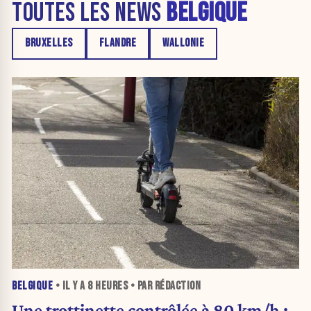
TOUTES LES NEWS
BELGIQUE
BRUXELLES
FLANDRE
WALLONIE
BELGIQUE
• IL Y A
8 HEURES
• PAR RÉDACTION
Une trottinette contrôlée à 80 km/h :