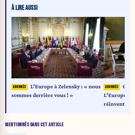
À LIRE AUSSI
L’Europe à Zelensky : « nous
Guer
sommes derrière vous ! »
L’Europe est 
réinventer
MENTIONNÉS DANS CET ARTICLE