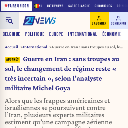
♥
FAIRE UN DON
NL
INTERVIEWS
CARTE BLANCHE
CHRONIQUES
OPINIO
S'ABONNER
CONNEXION
BELGIQUE
POLITIQUE
EUROPE
INTERNATIONAL
ÉCONOMIE
Accueil
International
Guerre en Iran : sans troupes au sol, le
changement de régime reste « très
Guerre en Iran : sans troupes au
incertain », selon l’analyste militaire
Michel Goya
sol, le changement de régime reste «
très incertain », selon l’analyste
militaire Michel Goya
Alors que les frappes américaines et
israéliennes se poursuivent contre
l’Iran, plusieurs experts militaires
estiment qu’une campagne aérienne