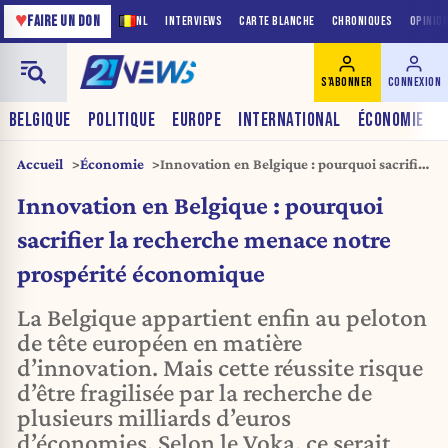
♥
FAIRE UN DON
NL
INTERVIEWS
CARTE BLANCHE
CHRONIQUES
OPINIO
S'ABONNER
CONNEXION
BELGIQUE
POLITIQUE
EUROPE
INTERNATIONAL
ÉCONOMIE
Accueil
Économie
Innovation en Belgique : pourquoi sacrifier
la recherche menace notre prospérité
Innovation en Belgique : pourquoi
économique
sacrifier la recherche menace notre
prospérité économique
La Belgique appartient enfin au peloton
de tête européen en matière
d’innovation. Mais cette réussite risque
d’être fragilisée par la recherche de
plusieurs milliards d’euros
d’économies. Selon le Voka, ce serait