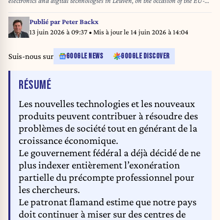
electronics and digital technologies in Leuven, on the occasion of the EU-
US Trade and Technology Council of the European Commission, Thursday
04 April 2024. The meeting is organized for the United States and
Publié par
Peter Backx
European Union to discuss their economic relations. BELGA PHOTO
13 juin 2026 à 09:37
• Mis à jour le
14 juin 2026 à 14:04
BENOIT DOPPAGNE
Suis-nous sur
GOOGLE NEWS
GOOGLE DISCOVER
DE L'ARTICLE
RÉSUMÉ
Les nouvelles technologies et les nouveaux
produits peuvent contribuer à résoudre des
problèmes de société tout en générant de la
croissance économique.
Le gouvernement fédéral a déjà décidé de ne
plus indexer entièrement l’exonération
partielle du précompte professionnel pour
les chercheurs.
Le patronat flamand estime que notre pays
doit continuer à miser sur des centres de