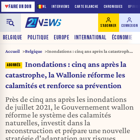
♥
FAIRE UN DON
NL
INTERVIEWS
CARTE BLANCHE
CHRONIQUES
OPINIO
S'ABONNER
CONNEXION
BELGIQUE
POLITIQUE
EUROPE
INTERNATIONAL
ÉCONOMIE
Accueil
Belgique
Inondations : cinq ans après la catastrophe,
la Wallonie réforme les calamités et
Inondations : cinq ans après la
renforce sa prévention
catastrophe, la Wallonie réforme les
calamités et renforce sa prévention
Près de cinq ans après les inondations
de juillet 2021, le Gouvernement wallon
réforme le système des calamités
naturelles, investit dans la
reconstruction et prépare une nouvelle
stratégie d'adaptation aux risques