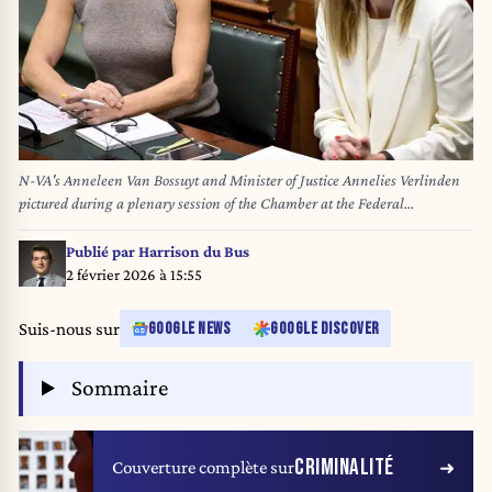
N-VA's Anneleen Van Bossuyt and Minister of Justice Annelies Verlinden
pictured during a plenary session of the Chamber at the Federal
Parliament in Brussels, Thursday 09 October 2025. BELGA PHOTO DIRK
WAEM
Publié par
Harrison du Bus
2 février 2026 à 15:55
Suis-nous sur
GOOGLE NEWS
GOOGLE DISCOVER
Sommaire
CRIMINALITÉ
Couverture complète sur