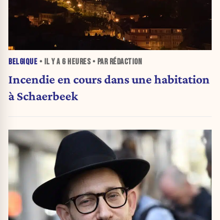
BELGIQUE
• IL Y A
6 HEURES
• PAR RÉDACTION
Incendie en cours dans une habitation
à Schaerbeek