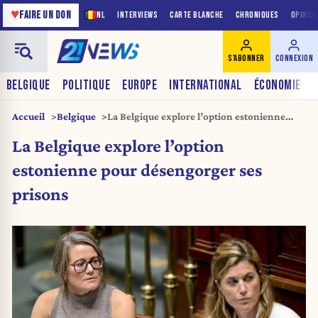
♥
FAIRE UN DON
NL
INTERVIEWS
CARTE BLANCHE
CHRONIQUES
OPINIO
S'ABONNER
CONNEXION
BELGIQUE
POLITIQUE
EUROPE
INTERNATIONAL
ÉCONOMIE
Accueil
Belgique
La Belgique explore l’option estonienne
pour désengorger ses prisons
La Belgique explore l’option
estonienne pour désengorger ses
prisons