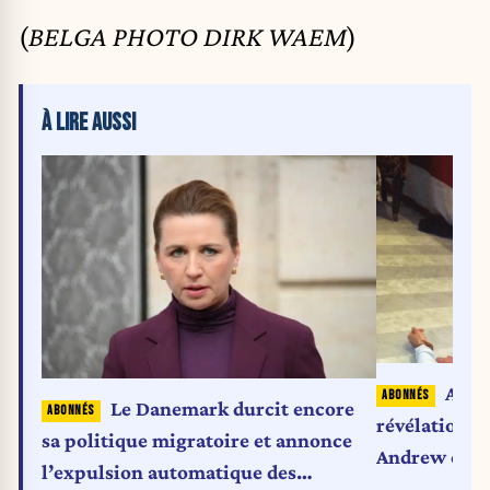
(
BELGA PHOTO DIRK WAEM
)
À LIRE AUSSI
Affai
Le Danemark durcit encore
révélations
sa politique migratoire et annonce
Andrew et pl
l’expulsion automatique des
mondiales