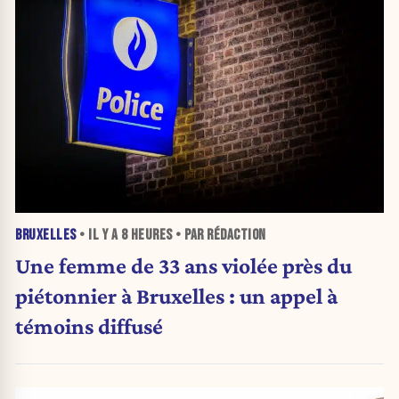
BRUXELLES
• IL Y A
8 HEURES
• PAR RÉDACTION
Une femme de 33 ans violée près du
piétonnier à Bruxelles : un appel à
témoins diffusé