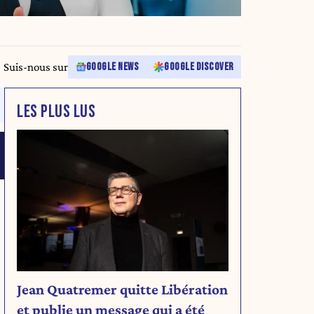
Suis-nous sur
GOOGLE NEWS
GOOGLE DISCOVER
LES PLUS LUS
Jean Quatremer quitte Libération
et publie un message qui a été