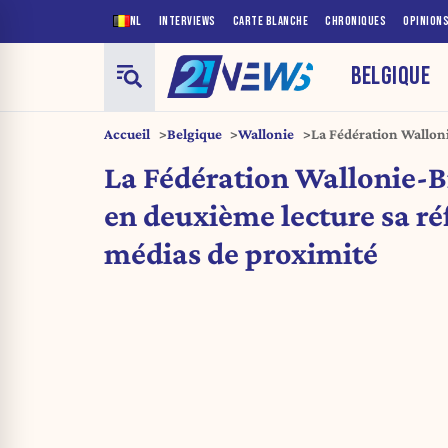
NL
INTERVIEWS
CARTE BLANCHE
CHRONIQUES
OPINION
BELGIQUE
Accueil
Belgique
Wallonie
La Fédération Walloni
réforme des médias d
La Fédération Wallonie-B
en deuxième lecture sa r
médias de proximité