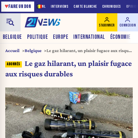
♥
FAIRE UN DON
NL
INTERVIEWS
CARTE BLANCHE
CHRONIQUES
OPINIO
S'ABONNER
CONNEXION
BELGIQUE
POLITIQUE
EUROPE
INTERNATIONAL
ÉCONOMIE
Accueil
Belgique
Le gaz hilarant, un plaisir fugace aux risques
durables
Le gaz hilarant, un plaisir fugace
aux risques durables