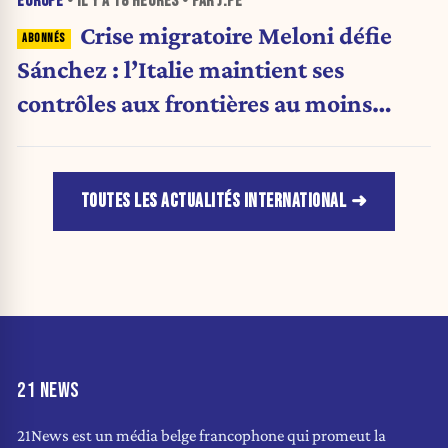
EUROPE
• IL Y A
18 HEURES
• PAR J.PE
Crise migratoire Meloni défie
Sánchez : l’Italie maintient ses
contrôles aux frontières au moins
jusqu’au 15 août.
TOUTES LES ACTUALITÉS INTERNATIONAL
21 NEWS
21News est un média belge francophone qui promeut la