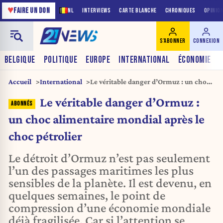
♥
FAIRE UN DON
NL
INTERVIEWS
CARTE BLANCHE
CHRONIQUES
OPINIO
S'ABONNER
CONNEXION
BELGIQUE
POLITIQUE
EUROPE
INTERNATIONAL
ÉCONOMIE
Accueil
International
Le véritable danger d’Ormuz : un choc
alimentaire mondial après le choc
Le véritable danger d’Ormuz :
pétrolier
un choc alimentaire mondial après le
choc pétrolier
Le détroit d’Ormuz n’est pas seulement
l’un des passages maritimes les plus
sensibles de la planète. Il est devenu, en
quelques semaines, le point de
compression d’une économie mondiale
déjà fragilisée. Car si l’attention se