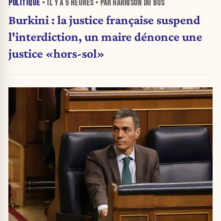
POLITIQUE
• IL Y A
5 HEURES
• PAR HARRISON DU BUS
Burkini : la justice française suspend
l'interdiction, un maire dénonce une
justice «hors-sol»