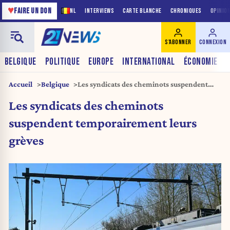
♥
FAIRE UN DON
NL
INTERVIEWS
CARTE BLANCHE
CHRONIQUES
OPINIO
S'ABONNER
CONNEXION
BELGIQUE
POLITIQUE
EUROPE
INTERNATIONAL
ÉCONOMIE
Accueil
Belgique
Les syndicats des cheminots suspendent
temporairement leurs grèves
Les syndicats des cheminots
suspendent temporairement leurs
grèves