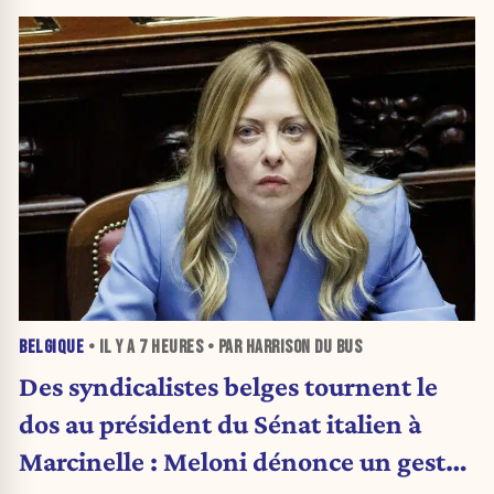
BELGIQUE
• IL Y A
7 HEURES
• PAR HARRISON DU BUS
Des syndicalistes belges tournent le
dos au président du Sénat italien à
Marcinelle : Meloni dénonce un geste