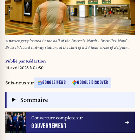
A passenger pictured in the hall of the Brussels-North - Bruxelles-Nord -
Brussel-Noord railway station, at the start of a 24 hour strike of Belgian
railway company NMBS-SNCB, HR Rail and Infrabel, Sunday 12 January
2025, in Brussels. The strike is part of a national day of action to protest
Publié par
Rédaction
against the planned pension reforms of the ongoing federal government
14 avril 2025 à 04:50
negotiations. BELGA PHOTO HATIM KAGHAT
Suis-nous sur
GOOGLE NEWS
GOOGLE DISCOVER
Sommaire
Couverture complète sur
GOUVERNEMENT