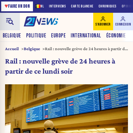
♥
FAIRE UN DON
NL
INTERVIEWS
CARTE BLANCHE
CHRONIQUES
OPINIO
S'ABONNER
CONNEXION
BELGIQUE
POLITIQUE
EUROPE
INTERNATIONAL
ÉCONOMIE
Accueil
Belgique
Rail : nouvelle grève de 24 heures à partir de
ce lundi soir
Rail : nouvelle grève de 24 heures à
partir de ce lundi soir