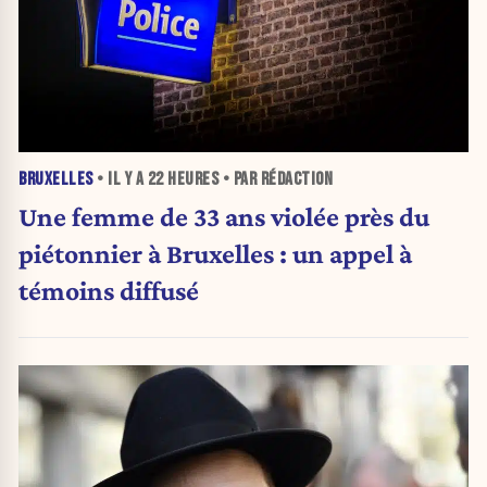
BRUXELLES
• IL Y A
22 HEURES
• PAR RÉDACTION
Une femme de 33 ans violée près du
piétonnier à Bruxelles : un appel à
témoins diffusé