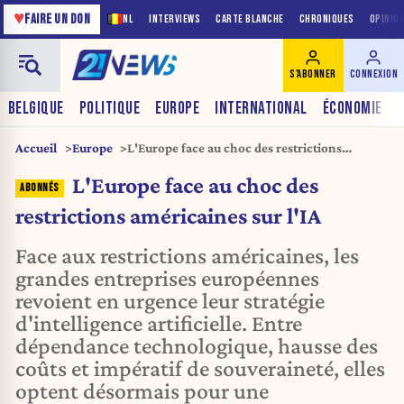
♥
FAIRE UN DON
NL
INTERVIEWS
CARTE BLANCHE
CHRONIQUES
OPINIO
S'ABONNER
CONNEXION
BELGIQUE
POLITIQUE
EUROPE
INTERNATIONAL
ÉCONOMIE
Accueil
Europe
L'Europe face au choc des restrictions
américaines sur l'IA
L'Europe face au choc des
restrictions américaines sur l'IA
Face aux restrictions américaines, les
grandes entreprises européennes
revoient en urgence leur stratégie
d'intelligence artificielle. Entre
dépendance technologique, hausse des
coûts et impératif de souveraineté, elles
optent désormais pour une