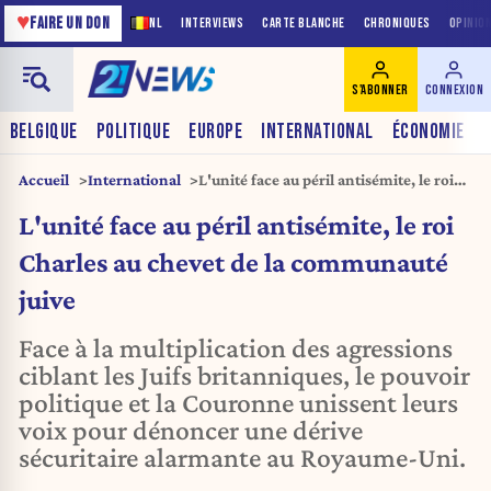
♥
FAIRE UN DON
NL
INTERVIEWS
CARTE BLANCHE
CHRONIQUES
OPINIO
S'ABONNER
CONNEXION
BELGIQUE
POLITIQUE
EUROPE
INTERNATIONAL
ÉCONOMIE
Accueil
International
L'unité face au péril antisémite, le roi
Charles au chevet de la communauté
L'unité face au péril antisémite, le roi
juive
Charles au chevet de la communauté
juive
Face à la multiplication des agressions
ciblant les Juifs britanniques, le pouvoir
politique et la Couronne unissent leurs
voix pour dénoncer une dérive
sécuritaire alarmante au Royaume-Uni.