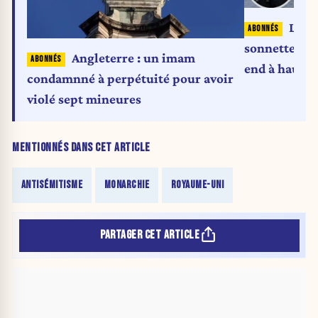
Le pr
sonnette d’
Angleterre : un imam
end à haut r
condamnné à perpétuité pour avoir
violé sept mineures
MENTIONNÉS DANS CET ARTICLE
ANTISÉMITISME
MONARCHIE
ROYAUME-UNI
PARTAGER CET ARTICLE