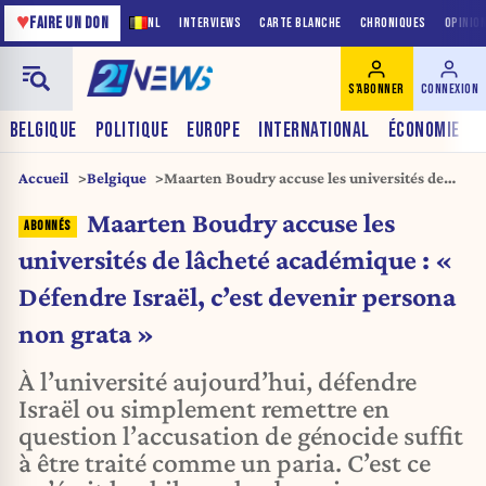
♥
FAIRE UN DON
NL
INTERVIEWS
CARTE BLANCHE
CHRONIQUES
OPINIO
S'ABONNER
CONNEXION
BELGIQUE
POLITIQUE
EUROPE
INTERNATIONAL
ÉCONOMIE
Accueil
Belgique
Maarten Boudry accuse les universités de
lâcheté académique : « Défendre Israël, c’est
Maarten Boudry accuse les
devenir persona non grata »
universités de lâcheté académique : «
Défendre Israël, c’est devenir persona
non grata »
À l’université aujourd’hui, défendre
Israël ou simplement remettre en
question l’accusation de génocide suffit
à être traité comme un paria. C’est ce