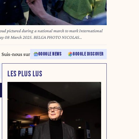
ud pictured during a national march to mark International
urday 08 March 2025. BELGA PHOTO NICOLAS
Suis-nous sur
GOOGLE NEWS
GOOGLE DISCOVER
LES PLUS LUS