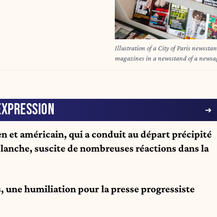
Illustration of a City of Paris newsst
magazines in a newsstand of a newsa
Marianne, Le Point, Challenges, Valeur
Ville de Paris a Paris, France, le 12 
marchand de journaux. Magazines heb
EXPRESSION
en et américain, qui a conduit au départ précipité
lanche, suscite de nombreuses réactions dans la
, une humiliation pour la presse progressiste