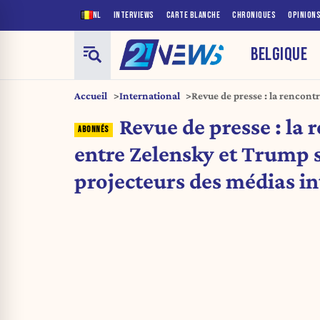
NL
INTERVIEWS
CARTE BLANCHE
CHRONIQUES
OPINION
BELGIQUE
Accueil
International
Revue de presse : la rencont
projecteurs des médias inte
Revue de presse : la 
entre Zelensky et Trump s
projecteurs des médias i