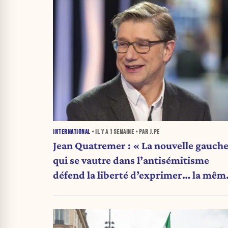
INTERNATIONAL
• IL Y A
1 SEMAINE
• PAR J.PE
Jean Quatremer : « La nouvelle gauch
qui se vautre dans l’antisémitisme
défend la liberté d’exprimer… la mêm
opinion qu’elle. »