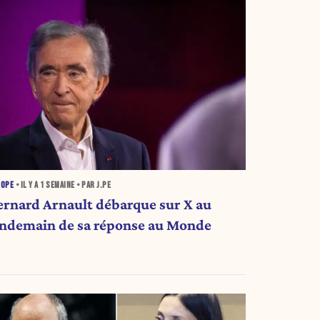
ROPE
• IL Y A
1 SEMAINE
• PAR J.PE
ernard Arnault débarque sur X au
endemain de sa réponse au Monde