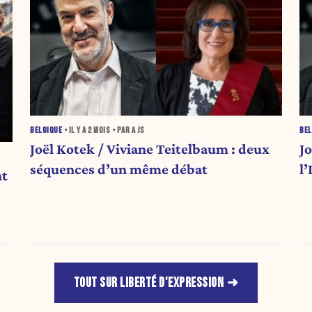
BELGIQUE
• IL Y A
2 MOIS
• PAR A JS
BEL
Joël Kotek / Viviane Teitelbaum : deux
J
séquences d’un même débat
l
nt
TOUT SUR LIBERTÉ D'EXPRESSION