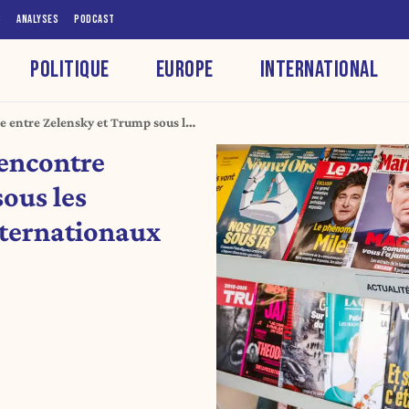
S
ANALYSES
PODCAST
POLITIQUE
EUROPE
INTERNATIONAL
re entre Zelensky et Trump sous les
rnationaux
rencontre
ous les
nternationaux