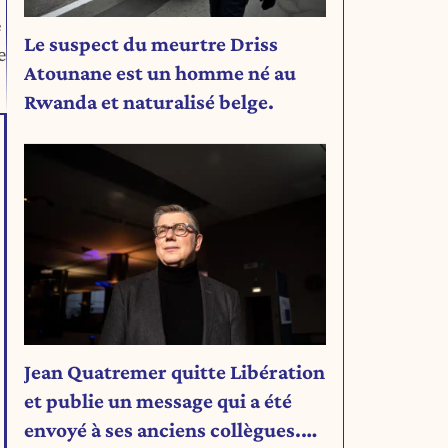
e
Le suspect du meurtre Driss
e
Atounane est un homme né au
Rwanda et naturalisé belge.
Jean Quatremer quitte Libération
et publie un message qui a été
envoyé à ses anciens collègues.