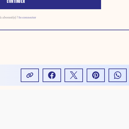
CONTINUER
à abonné(e) ?
Se connecter