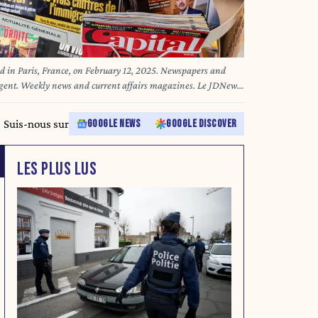
and in Paris, France, on February 12, 2025. Newspapers and
gent. Weekly news and current affairs magazines. Le JDNews,
s Actuels, L Obs. Illustration d un kiosque a journaux de la
fevrier 2025. Journaux et magazines dans un un kiosque d un
Suis-nous sur
GOOGLE NEWS
GOOGLE DISCOVER
domadaires d information et actualite.
LES PLUS LUS