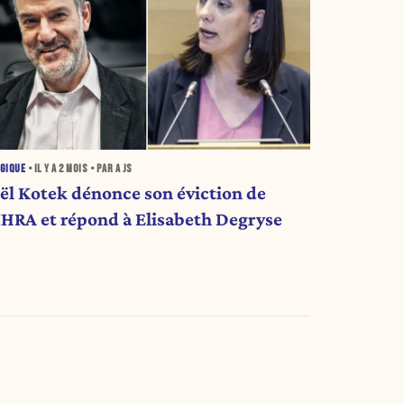
GIQUE
• IL Y A
2 MOIS
• PAR A JS
oël Kotek dénonce son éviction de
’IHRA et répond à Elisabeth Degryse