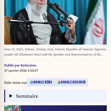
June 15, 2025, Tehran, Tehran, Iran, Islamic Republic of: Iranian Supreme
Leader Ali Khamenei meet with the Speaker and Representatives of the
12th Session of the Islamic Consultative Assembly in Tehran, Iran on June
11, 2025 (Credit Image: © Iranian Leader Press Office Apa/APA Images
Publié par
Rédaction
via ZUMA Press Wire)
27 janvier 2026 à 02:57
Suis-nous sur
GOOGLE NEWS
GOOGLE DISCOVER
Sommaire