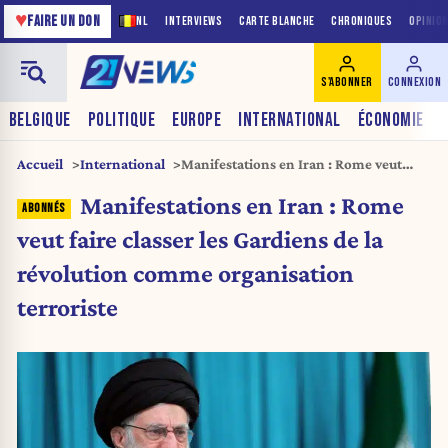
♥
FAIRE UN DON
NL
INTERVIEWS
CARTE BLANCHE
CHRONIQUES
OPINIO
S'ABONNER
CONNEXION
BELGIQUE
POLITIQUE
EUROPE
INTERNATIONAL
ÉCONOMIE
Accueil
International
Manifestations en Iran : Rome veut
faire classer les Gardiens de la
Manifestations en Iran : Rome
révolution comme organisation
terroriste
veut faire classer les Gardiens de la
révolution comme organisation
terroriste