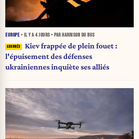
EUROPE
• IL Y A
4 JOURS
• PAR HARRISON DU BUS
Kiev frappée de plein fouet :
l'épuisement des défenses
ukrainiennes inquiète ses alliés