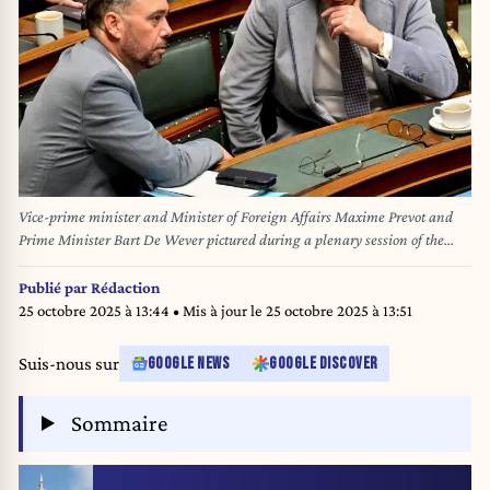
Vice-prime minister and Minister of Foreign Affairs Maxime Prevot and
Prime Minister Bart De Wever pictured during a plenary session of the
Chamber at the Federal Parliament in Brussels, Thursday 09 October
2025. BELGA PHOTO DIRK WAEM
Publié par
Rédaction
25 octobre 2025 à 13:44
• Mis à jour le
25 octobre 2025 à 13:51
Suis-nous sur
GOOGLE NEWS
GOOGLE DISCOVER
Sommaire