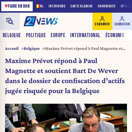
♥
FAIRE UN DON
NL
INTERVIEWS
CARTE BLANCHE
CHRONIQUES
OPINIO
S'ABONNER
CONNEXION
BELGIQUE
POLITIQUE
EUROPE
INTERNATIONAL
ÉCONOMIE
Accueil
Belgique
Maxime Prévot répond à Paul Magnette et
soutient Bart De Wever dans le dossier de
Maxime Prévot répond à Paul
confiscation d’actifs jugée risquée pour la
Belgique
Magnette et soutient Bart De Wever
dans le dossier de confiscation d’actifs
jugée risquée pour la Belgique