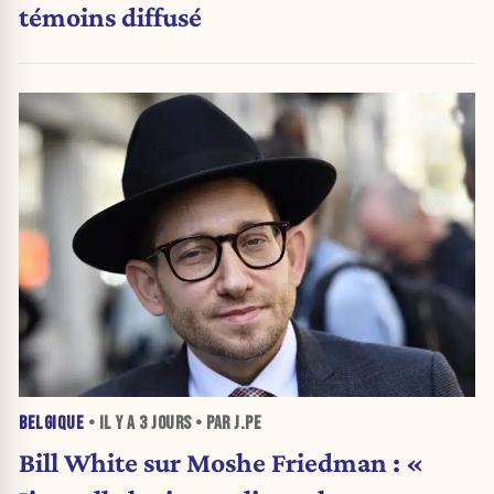
témoins diffusé
BELGIQUE
• IL Y A
3 JOURS
• PAR J.PE
Bill White sur Moshe Friedman : «