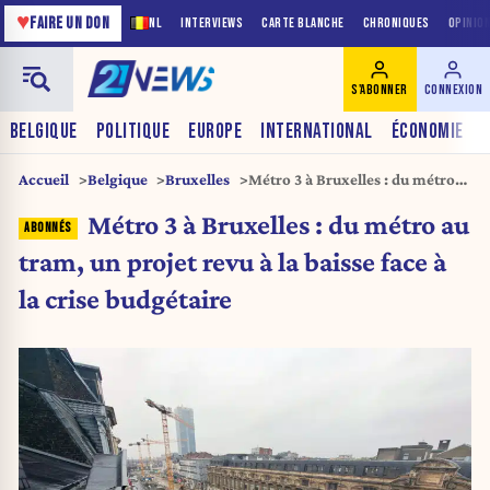
♥
FAIRE UN DON
NL
INTERVIEWS
CARTE BLANCHE
CHRONIQUES
OPINIO
S'ABONNER
CONNEXION
BELGIQUE
POLITIQUE
EUROPE
INTERNATIONAL
ÉCONOMIE
Accueil
Belgique
Bruxelles
Métro 3 à Bruxelles : du métro
au tram, un projet revu à la
Métro 3 à Bruxelles : du métro au
baisse face à la crise budgétaire
tram, un projet revu à la baisse face à
la crise budgétaire