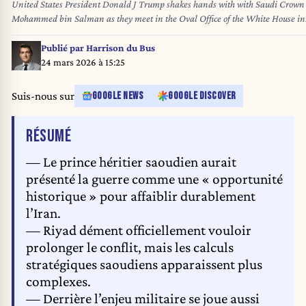
United States President Donald J Trump shakes hands with with Saudi Crown
Mohammed bin Salman as they meet in the Oval Office of the White House in
Washington, DC, USA, on Tuesday, November. 18, 2025. Credit: Nathan Howard / Pool
via CNP/AdMedia//Z-
Publié par
Harrison du Bus
ADMEDIA_adm_111825_TrumpMSB_CNP_025/Credit:CNP/AdMedia/SIPA/2
24 mars 2026 à 15:25
Suis-nous sur
GOOGLE NEWS
GOOGLE DISCOVER
DE L'ARTICLE
RÉSUMÉ
— Le prince héritier saoudien aurait
présenté la guerre comme une « opportunité
historique » pour affaiblir durablement
l’Iran.
— Riyad dément officiellement vouloir
prolonger le conflit, mais les calculs
stratégiques saoudiens apparaissent plus
complexes.
— Derrière l’enjeu militaire se joue aussi