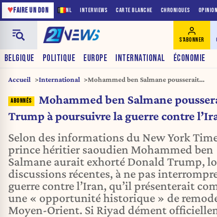
♥
FAIRE UN DON
NL
INTERVIEWS
CARTE BLANCHE
CHRONIQUES
OPINIO
S'ABONNER
BELGIQUE
POLITIQUE
EUROPE
INTERNATIONAL
ÉCONOMIE
Accueil
International
Mohammed ben Salmane pousserait
Trump à poursuivre la guerre contre
Mohammed ben Salmane poussera
l’Iran
Trump à poursuivre la guerre contre l’Ir
Selon des informations du New York Times
prince héritier saoudien Mohammed ben
Salmane aurait exhorté Donald Trump, lo
discussions récentes, à ne pas interrompre
guerre contre l’Iran, qu’il présenterait c
une « opportunité historique » de remode
Moyen-Orient. Si Riyad dément officiell