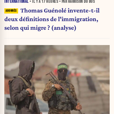
INTERNATIONAL
• IL Y A
17 HEURES
• PAR HARRISON DU BUS
Thomas Guénolé invente-t-il
deux définitions de l'immigration,
selon qui migre ? (analyse)