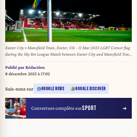
Exeter City v Mansfield Town, Exeter, UK - 11 Mar 2025 LGBT Corner flag
during the Sky Bet League Match between Exeter City and Mansfield Town
at St James Park, Devon on 11 March 2025. Exeter St James Park Devon
GBR Copyright: xPhilxMingo/PPAUKx PPA-172875
Publié par
Rédaction
8 décembre 2025 à 17:02
Suis-nous sur
GOOGLE NEWS
GOOGLE DISCOVER
SPORT
Couverture complète sur