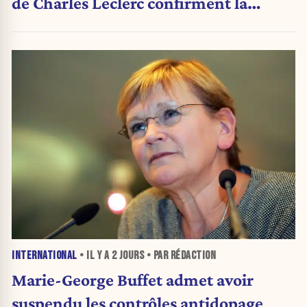
de Charles Leclerc confirment la
grande nouvelle
INTERNATIONAL
• IL Y A
2 JOURS
• PAR RÉDACTION
Marie-George Buffet admet avoir
suspendu les contrôles antidopage