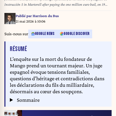
Instrucción 5 in Martorell after paying the one million euro bail, on 19
May 2026, in Martorell, Barcelona, Catalonia (Spain). The Mossos
d'Esquadra have arrested Jonathan Andic, the son of Mango founder Isak
Publié par
Harrison du Bus
Andic, for the death of his father on 14 December 2024 after falling off a
21 mai 2026 à 10:06
cliff in the Salnitre Caves in Collbató (Barcelona). Jonathan Andic, who
was the only companion on the day of his father's death, is being
Suis-nous sur
GOOGLE NEWS
GOOGLE DISCOVER
investigated by the Juzgado de Instrucción 5 of Martorell (Barcelona). 19
MAY 2026 David Oller / Europa Press 05/19/2026
DE L'ARTICLE
RÉSUMÉ
L’enquête sur la mort du fondateur de
Mango prend un tournant majeur. Un juge
espagnol évoque tensions familiales,
questions d’héritage et contradictions dans
les déclarations du fils du milliardaire,
désormais au cœur des soupçons.
Sommaire