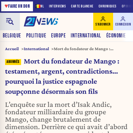
♥
FAIRE UN DON
NL
INTERVIEWS
CARTE BLANCHE
CHRONIQUES
OPINIO
S'ABONNER
CONNEXION
BELGIQUE
POLITIQUE
EUROPE
INTERNATIONAL
ÉCONOMIE
Accueil
International
Mort du fondateur de Mango :
testament, argent, contradictions…
Mort du fondateur de Mango :
pourquoi la justice espagnole
soupçonne désormais son fils
testament, argent, contradictions…
pourquoi la justice espagnole
soupçonne désormais son fils
L’enquête sur la mort d’Isak Andic,
fondateur milliardaire du groupe
Mango, change brutalement de
dimension. Derrière ce qui avait d’abord