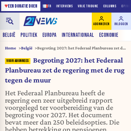
♥
EEN DONATIE DOEN
FR
INTERVIEWS
VRIJE TRIBUNE
COLUMNS
OPINI
ABONNEREN
INLOGGEN
BELGIË
POLITIEK
EUROPA
INTERNATIONAAL
ECONOMIE
Home
België
Begroting 2027: het Federaal Planbureau zet de
regering met de rug tegen de muur
Begroting 2027: het Federaal
Planbureau zet de regering met de rug
tegen de muur
Het Federaal Planbureau heeft de
regering een zeer uitgebreid rapport
voorgelegd ter voorbereiding van de
begroting voor 2027. Het document
bevat meer dan 250 beleidsopties. Die
hebben betrekking op pensioenen,