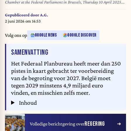
Chamber at the Federal Parliament in Brussels, Thursday 10 April 2025.
BELGA PHOTO NICOLAS MAETERLINCK
Gepubliceerd door
A.G.
2 juni 2026 om 16:53
Volg ons op
GOOGLE NEWS
GOOGLE DISCOVER
VAN HET ARTIKEL
SAMENVATTING
Het Federaal Planbureau heeft meer dan 250
pistes in kaart gebracht ter voorbereiding
van de begroting voor 2027. België moet
tegen 2029 minstens 4,9 miljard euro
vinden, en misschien zelfs meer.
Inhoud
REGERING
Volledige berichtgeving over