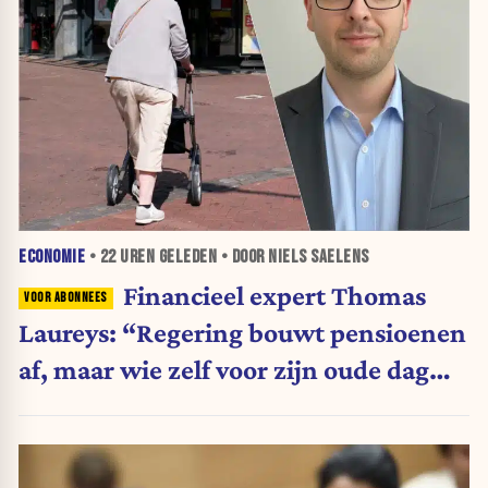
ECONOMIE
•
22 UREN
GELEDEN • DOOR NIELS SAELENS
Financieel expert Thomas
Laureys: “Regering bouwt pensioenen
af, maar wie zelf voor zijn oude dag
belegt, wordt afgestraft”