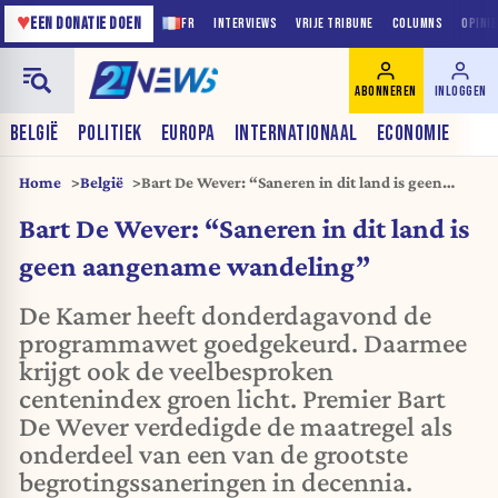
♥
EEN DONATIE DOEN
FR
INTERVIEWS
VRIJE TRIBUNE
COLUMNS
OPINI
ABONNEREN
INLOGGEN
BELGIË
POLITIEK
EUROPA
INTERNATIONAAL
ECONOMIE
Home
België
Bart De Wever: “Saneren in dit land is geen
aangename wandeling”
Bart De Wever: “Saneren in dit land is
geen aangename wandeling”
De Kamer heeft donderdagavond de
programmawet goedgekeurd. Daarmee
krijgt ook de veelbesproken
centenindex groen licht. Premier Bart
De Wever verdedigde de maatregel als
onderdeel van een van de grootste
begrotingssaneringen in decennia.