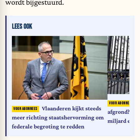
wordt bijgestuurd.
LEES OOK
B
Vlaanderen kijkt steeds
afgrond? Reg
meer richting staatshervorming om
miljard eur
federale begroting te redden
schuldencris