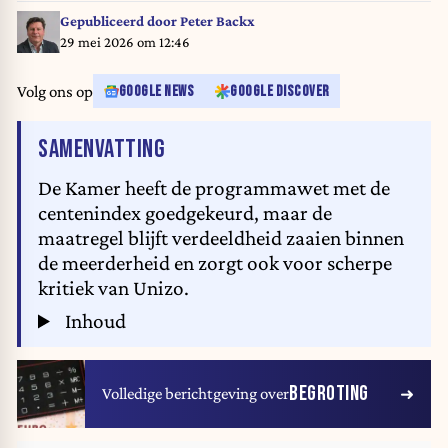
Gepubliceerd door
Peter Backx
29 mei 2026 om 12:46
Volg ons op
GOOGLE NEWS
GOOGLE DISCOVER
VAN HET ARTIKEL
SAMENVATTING
De Kamer heeft de programmawet met de
centenindex goedgekeurd, maar de
maatregel blijft verdeeldheid zaaien binnen
de meerderheid en zorgt ook voor scherpe
kritiek van Unizo.
Inhoud
BEGROTING
Volledige berichtgeving over