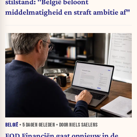
stilstand: "België beloont
middelmatigheid en straft ambitie af"
BELGIË
•
5 DAGEN
GELEDEN • DOOR NIELS SAELENS
FOD Financiën gaat opnieuw in de