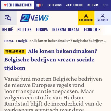
♥
EEN DONATIE DOEN
FR
INTERVIEWS
VRIJE TRIBUNE
COLUMNS
OPINI
ABONNEREN
INLOGGEN
BELGIË
POLITIEK
EUROPA
INTERNATIONAAL
ECONOMIE
Home
België
Alle lonen bekendmaken? Belgische bedrijven
vrezen sociale tijdbom
Alle lonen bekendmaken?
Belgische bedrijven vrezen sociale
tijdbom
Vanaf juni moeten Belgische bedrijven
de nieuwe Europese regels rond
loontransparantie toepassen. Maar
volgens een studie van Hudson-
Randstad blijft de meerderheid van de
werkgevers sceptisch over deze