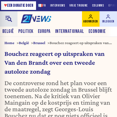
♥
EEN DONATIE DOEN
FR
INTERVIEWS
VRIJE TRIBUNE
COLUMNS
OPINI
ABONNEREN
INLOGGEN
BELGIË
POLITIEK
EUROPA
INTERNATIONAAL
ECONOMIE
Home
België
Brussel
Bouchez reageert op uitspraken van
Van den Brandt over een tweede
Bouchez reageert op uitspraken van
autoloze zondag
Van den Brandt over een tweede
autoloze zondag
De controverse rond het plan voor een
tweede autoloze zondag in Brussel blijft
toenemen. Na de kritiek van Olivier
Maingain op de kostprijs en timing van
de maatregel, zegt Georges-Louis
Bouchez nu dat er nog niets officieel is