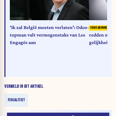
P
'Ik zal België moeten verlaten': Odoo-
redden met 
topman valt vermogenstaks van Les
gelijkheidsp
Engagés aan
VERMELD IN DIT ARTIKEL
FISCALITEIT