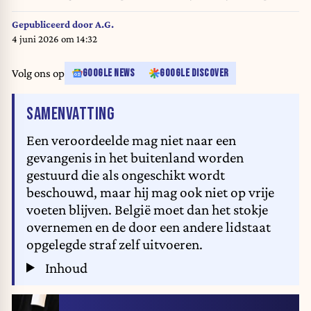
Union. Cour de justice de l'Union europeenne ( CJUE ) Hoofdingang
entree Erasmus Kirchberg Luxembourg Luxemburg Buitenland vestiging /
Gepubliceerd door
A.G.
Tribunal ( Union europŽenne ) juridisch juridische wetgeving rechtspraak
4 juni 2026 om 14:32
gerechtshof rechtspraak, Foto; Peter Hilz / HH
Volg ons op
GOOGLE NEWS
GOOGLE DISCOVER
VAN HET ARTIKEL
SAMENVATTING
Een veroordeelde mag niet naar een
gevangenis in het buitenland worden
gestuurd die als ongeschikt wordt
beschouwd, maar hij mag ook niet op vrije
voeten blijven. België moet dan het stokje
overnemen en de door een andere lidstaat
opgelegde straf zelf uitvoeren.
Inhoud