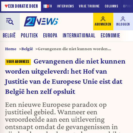
♥
EEN DONATIE DOEN
FR
INTERVIEWS
VRIJE TRIBUNE
COLUMNS
OPINI
ABONNEREN
INLOGGEN
BELGIË
POLITIEK
EUROPA
INTERNATIONAAL
ECONOMIE
Home
België
Gevangenen die niet kunnen worden
uitgeleverd: het Hof van Justitie van de Europese
Gevangenen die niet kunnen
Unie eist dat België hen zelf opsluit
worden uitgeleverd: het Hof van
Justitie van de Europese Unie eist dat
België hen zelf opsluit
Een nieuwe Europese paradox op
justitieel gebied. Wanneer een
veroordeelde aan een uitlevering
ontsnapt omdat de gevangenissen in