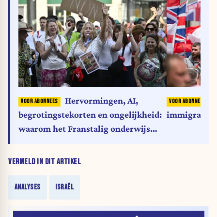
Hervormingen, AI,
immigratie, 
begrotingstekorten en ongelijkheid:
waarom het Franstalig onderwijs
zichzelf volledig moet heruitvinden
(analyse)
VERMELD IN DIT ARTIKEL
ANALYSES
ISRAËL