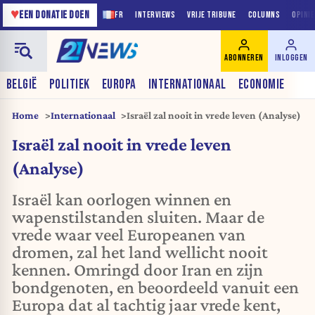
♥
EEN DONATIE DOEN
FR
INTERVIEWS
VRIJE TRIBUNE
COLUMNS
OPINI
ABONNEREN
INLOGGEN
BELGIË
POLITIEK
EUROPA
INTERNATIONAAL
ECONOMIE
Home
Internationaal
Israël zal nooit in vrede leven (Analyse)
Israël zal nooit in vrede leven
(Analyse)
Israël kan oorlogen winnen en
wapenstilstanden sluiten. Maar de
vrede waar veel Europeanen van
dromen, zal het land wellicht nooit
kennen. Omringd door Iran en zijn
bondgenoten, en beoordeeld vanuit een
Europa dat al tachtig jaar vrede kent,