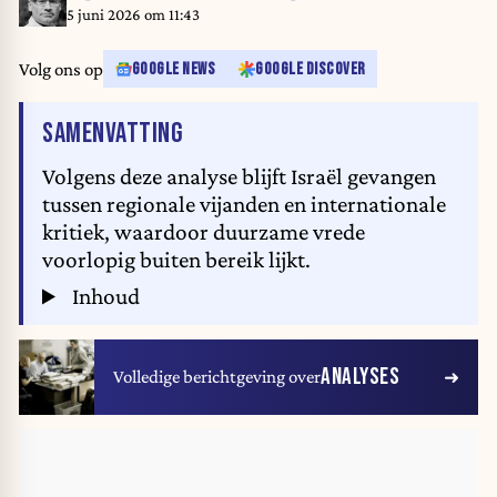
5 juni 2026 om 11:43
Volg ons op
GOOGLE NEWS
GOOGLE DISCOVER
VAN HET ARTIKEL
SAMENVATTING
Volgens deze analyse blijft Israël gevangen
tussen regionale vijanden en internationale
kritiek, waardoor duurzame vrede
voorlopig buiten bereik lijkt.
Inhoud
ANALYSES
Volledige berichtgeving over