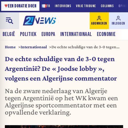
♥
EEN DONATIE DOEN
FR
INTERVIEWS
VRIJE TRIBUNE
COLUMNS
OPINI
ABONNEREN
INLOGGEN
BELGIË
POLITIEK
EUROPA
INTERNATIONAAL
ECONOMIE
Home
Internationaal
De echte schuldige van de 3-0 tegen
Argentinië? De « Joodse lobby »,
De echte schuldige van de 3-0 tegen
volgens een Algerijnse commentator
Argentinië? De « Joodse lobby »,
volgens een Algerijnse commentator
Na de zware nederlaag van Algerije
tegen Argentinië op het WK kwam een
Algerijnse sportcommentator met een
opvallende verklaring.