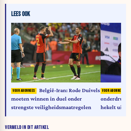
LEES OOK
België-Iran: Rode Duivels
‘
moeten winnen in duel onder
onderdrukte 
strengste veiligheidsmaatregelen
hekelt uitzo
het WK
VERMELD IN DIT ARTIKEL