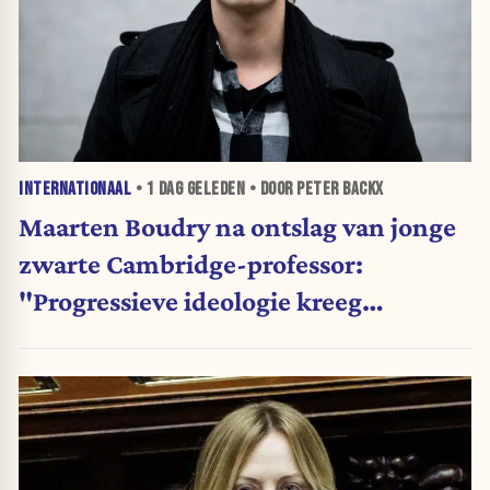
INTERNATIONAAL
•
1 DAG
GELEDEN • DOOR PETER BACKX
Maarten Boudry na ontslag van jonge
zwarte Cambridge-professor:
"Progressieve ideologie kreeg
voorrang op wetenschap"