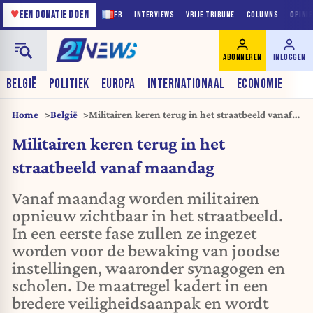
♥
EEN DONATIE DOEN
FR
INTERVIEWS
VRIJE TRIBUNE
COLUMNS
OPINI
ABONNEREN
INLOGGEN
BELGIË
POLITIEK
EUROPA
INTERNATIONAAL
ECONOMIE
Home
België
Militairen keren terug in het straatbeeld vanaf
maandag
Militairen keren terug in het
straatbeeld vanaf maandag
Vanaf maandag worden militairen
opnieuw zichtbaar in het straatbeeld.
In een eerste fase zullen ze ingezet
worden voor de bewaking van joodse
instellingen, waaronder synagogen en
scholen. De maatregel kadert in een
bredere veiligheidsaanpak en wordt