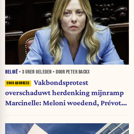
BELGIË
•
3 UREN
GELEDEN • DOOR PETER BACKX
Vakbondsprotest
overschaduwt herdenking mijnramp
Marcinelle: Meloni woedend, Prévot
betreurt actie