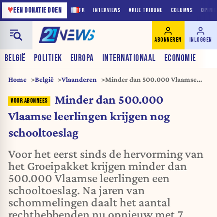
♥
EEN DONATIE DOEN
FR
INTERVIEWS
VRIJE TRIBUNE
COLUMNS
OPINI
ABONNEREN
INLOGGEN
BELGIË
POLITIEK
EUROPA
INTERNATIONAAL
ECONOMIE
Home
België
Vlaanderen
Minder dan 500.000 Vlaamse
leerlingen krijgen nog
Minder dan 500.000
schooltoeslag
Vlaamse leerlingen krijgen nog
schooltoeslag
Voor het eerst sinds de hervorming van
het Groeipakket krijgen minder dan
500.000 Vlaamse leerlingen een
schooltoeslag. Na jaren van
schommelingen daalt het aantal
rechthebbenden nu opnieuw met 7