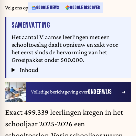
Volg ons op
GOOGLE NEWS
GOOGLE DISCOVER
VAN HET ARTIKEL
SAMENVATTING
Het aantal Vlaamse leerlingen met een
schooltoeslag daalt opnieuw en zakt voor
het eerst sinds de hervorming van het
Groeipakket onder 500.000.
Inhoud
ONDERWIJS
Volledige berichtgeving over
Exact 499.339 leerlingen kregen in het
schooljaar 2025-2026 een
schooltoeslag. Vorig schooljaar waren