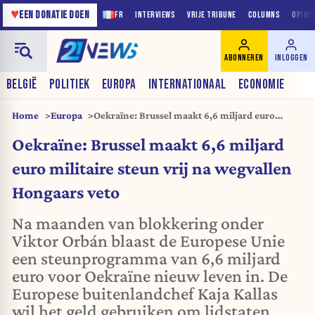
♥
EEN DONATIE DOEN
FR
INTERVIEWS
VRIJE TRIBUNE
COLUMNS
OPINI
ABONNEREN
INLOGGEN
BELGIË
POLITIEK
EUROPA
INTERNATIONAAL
ECONOMIE
Home
Europa
Oekraïne: Brussel maakt 6,6 miljard euro
militaire steun vrij na wegvallen Hongaars veto
Oekraïne: Brussel maakt 6,6 miljard
euro militaire steun vrij na wegvallen
Hongaars veto
Na maanden van blokkering onder
Viktor Orbán blaast de Europese Unie
een steunprogramma van 6,6 miljard
euro voor Oekraïne nieuw leven in. De
Europese buitenlandchef Kaja Kallas
wil het geld gebruiken om lidstaten