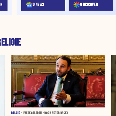
EN
G NEWS
G DISCOVER
RELIGIE
BELGIË
•
1 WEEK
GELEDEN • DOOR PETER BACKX