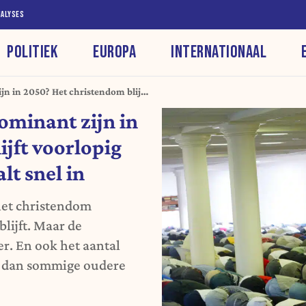
NALYSES
POLITIEK
EUROPA
INTERNATIONAAL
ijn in 2050? Het christendom blijft
lam haalt snel in
dominant zijn in
jft voorlopig
lt snel in
 het christendom
blijft. Maar de
er. En ook het aantal
er dan sommige oudere