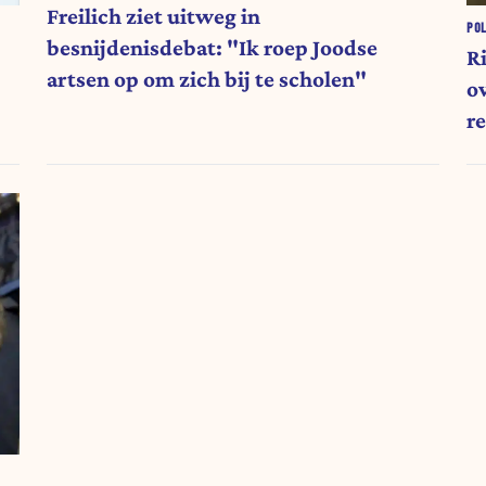
Freilich ziet uitweg in
POL
besnijdenisdebat: "Ik roep Joodse
R
artsen op om zich bij te scholen"
ov
r
vo