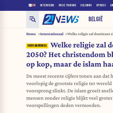
FR
INTERVIEWS
VRIJE TRIBUNE
COLUMNS
OPINIES
A
BELGIË
Home
Internationaal
Welke religie zal dominant z
voorlopig op kop, maar de is
Welke religie zal 
2050? Het christendom bli
op kop, maar de islam haa
De meest recente cijfers tonen aan dat
voorlopig de grootste religie ter wereld 
voorsprong slinkt. De islam groeit snell
mensen zonder religie blijkt veel grot
voorspellingen deden vermoeden.