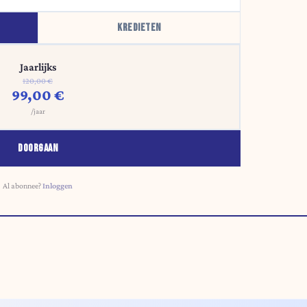
KREDIETEN
Jaarlijks
120,00 €
99,00 €
/jaar
DOORGAAN
Al abonnee?
Inloggen