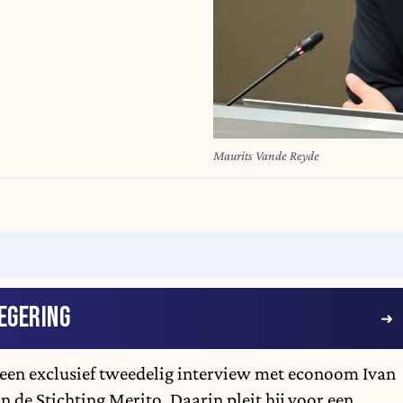
Maurits Vande Reyde
EGERING
een exclusief tweedelig interview met econoom
Ivan
 de Stichting Merito. Daarin pleit hij voor een