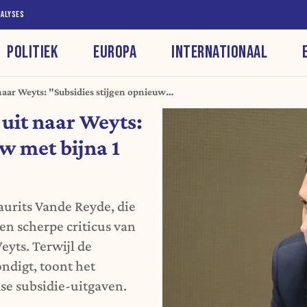
NALYSES
POLITIEK
EUROPA
INTERNATIONAAL
naar Weyts: "Subsidies stijgen opnieuw
ro"
 uit naar Weyts:
w met bijna 1
urits Vande Reyde, die
een scherpe criticus van
eyts. Terwijl de
ndigt, toont het
se subsidie-uitgaven.