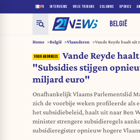
FR
INTERVIEWS
VRIJE TRIBUNE
COLUMNS
OPINIES
A
BELGIË
Home
België
Vlaanderen
Vande Reyde haalt uit 
met bijna 1 miljard eu
Vande Reyde haalt
"Subsidies stijgen opnieu
miljard euro"
Onafhankelijk Vlaams Parlementslid Ma
zich de voorbije weken profileerde als 
het subsidiebeleid, haalt uit naar Ben W
minister strengere subsidieregels aanko
subsidieregister opnieuw hogere Vlaam