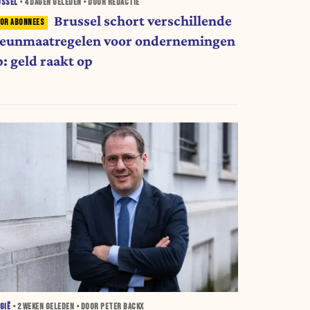
USSEL
•
4 DAGEN
GELEDEN • DOOR REDACTIE
Brussel schort verschillende
teunmaatregelen voor ondernemingen
p: geld raakt op
GIË
•
2 WEKEN
GELEDEN • DOOR PETER BACKX