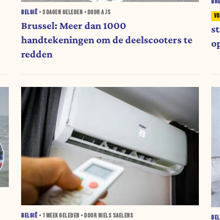
BR
BELGIË
•
3 DAGEN
GELEDEN • DOOR A JS
Brussel: Meer dan 1000
s
handtekeningen om de deelscooters te
o
redden
BELGIË
•
1 WEEK
GELEDEN • DOOR NIELS SAELENS
BEL