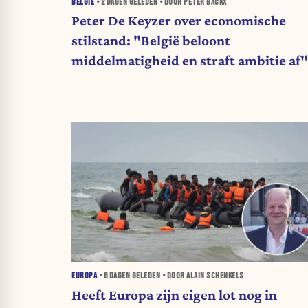
BELGIË
•
2 DAGEN
GELEDEN • DOOR PETER BACKX
Peter De Keyzer over economische
stilstand: "België beloont
middelmatigheid en straft ambitie af"
EUROPA
•
6 DAGEN
GELEDEN • DOOR ALAIN SCHENKELS
Heeft Europa zijn eigen lot nog in