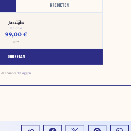
KREDIETEN
Jaarlijks
120,00 €
99,00 €
/jaar
DOORGAAN
Al abonnee?
Inloggen