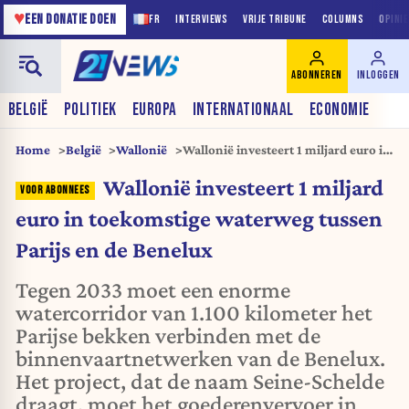
♥
EEN DONATIE DOEN
FR
INTERVIEWS
VRIJE TRIBUNE
COLUMNS
OPINI
ABONNEREN
INLOGGEN
BELGIË
POLITIEK
EUROPA
INTERNATIONAAL
ECONOMIE
Home
België
Wallonië
Wallonië investeert 1 miljard euro in
toekomstige waterweg tussen Parijs
Wallonië investeert 1 miljard
en de Benelux
euro in toekomstige waterweg tussen
Parijs en de Benelux
Tegen 2033 moet een enorme
watercorridor van 1.100 kilometer het
Parijse bekken verbinden met de
binnenvaartnetwerken van de Benelux.
Het project, dat de naam Seine-Schelde
draagt, moet het goederenvervoer in