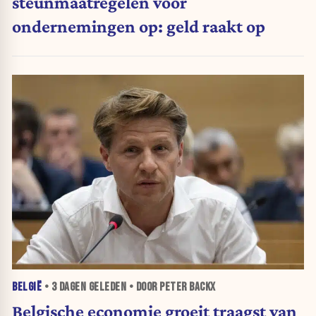
steunmaatregelen voor
ondernemingen op: geld raakt op
BELGIË
•
3 DAGEN
GELEDEN • DOOR PETER BACKX
Belgische economie groeit traagst van