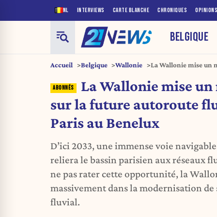
NL
INTERVIEWS
CARTE BLANCHE
CHRONIQUES
OPINION
BELGIQUE
Accueil
Belgique
Wallonie
La Wallonie mise un mi
fluviale reliant Paris
La Wallonie mise un 
sur la future autoroute fl
Paris au Benelux
D’ici 2033, une immense voie navigable
reliera le bassin parisien aux réseaux f
ne pas rater cette opportunité, la Wallo
massivement dans la modernisation de 
fluvial.