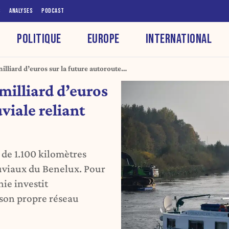
S
ANALYSES
PODCAST
POLITIQUE
EUROPE
INTERNATIONAL
lliard d’euros sur la future autoroute
 au Benelux
milliard d’euros
uviale reliant
 de 1.100 kilomètres
luviaux du Benelux. Pour
nie investit
son propre réseau