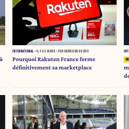
INTERNATIONAL
• IL Y A
2 JOURS
• PAR HARRISON DU BUS
INT
à
Pourquoi Rakuten France ferme
définitivement sa marketplace
m
d