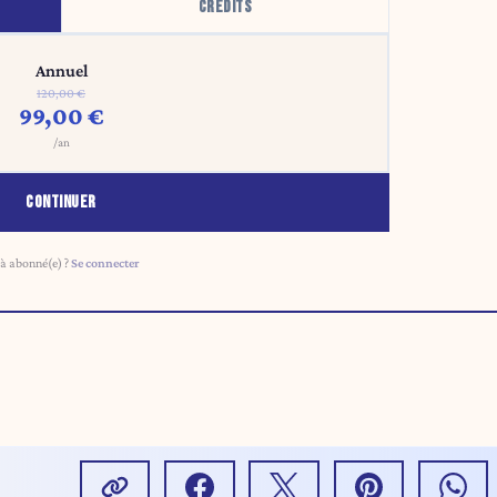
CRÉDITS
Annuel
120,00 €
99,00 €
/an
CONTINUER
à abonné(e) ?
Se connecter