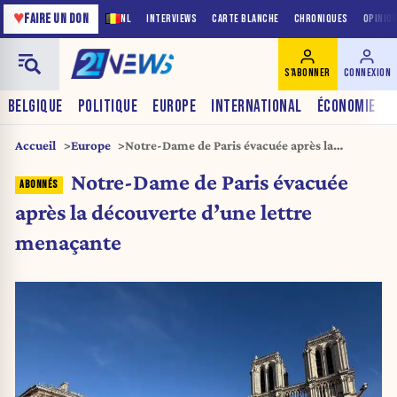
♥
FAIRE UN DON
NL
INTERVIEWS
CARTE BLANCHE
CHRONIQUES
OPINIO
S'ABONNER
CONNEXION
BELGIQUE
POLITIQUE
EUROPE
INTERNATIONAL
ÉCONOMIE
Accueil
Europe
Notre-Dame de Paris évacuée après la
découverte d’une lettre menaçante
Notre-Dame de Paris évacuée
après la découverte d’une lettre
menaçante