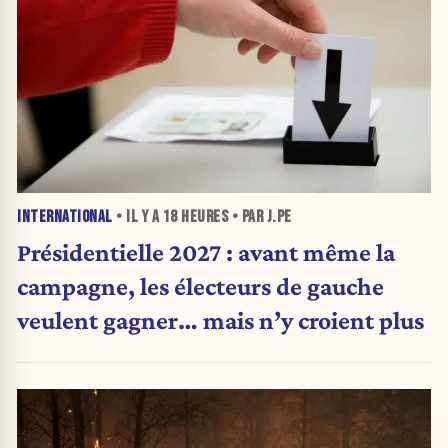
INTERNATIONAL
• IL Y A
18 HEURES
• PAR J.PE
Présidentielle 2027 : avant même la
campagne, les électeurs de gauche
veulent gagner… mais n’y croient plus