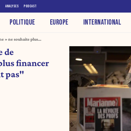
S
ANALYSES
PODCAST
POLITIQUE
EUROPE
INTERNATIONAL
ne » ne souhaite plus
nt pas »
e de
lus financer
t pas"