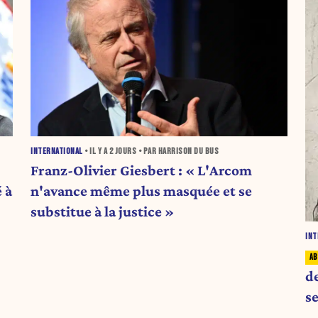
INTERNATIONAL
• IL Y A
2 JOURS
• PAR HARRISON DU BUS
Franz-Olivier Giesbert : « L'Arcom
 à
n'avance même plus masquée et se
substitue à la justice »
INT
d
se