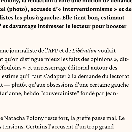
 Polony, la rédaction a voté une motion de défianc
ftel (photo), accusée d’« interventionnisme » et de
stes les plus à gauche. Elle tient bon, estimant
" et davantage intéresser le lecteur pour booster
enne journaliste de l’AFP et de
Libération
voulait
t qu’on distingue mieux les faits des opinions », dit-
défouloirs » et un resserrage éditorial autour des
n estime qu’il faut s’adapter à la demande du lectorat
t — plutôt qu’aux obsessions d’une certaine gauche
Marianne, hebdo "souverainiste" fondé par Jean-
 Natacha Polony reste fort, la greffe passe mal. Le
les tensions. Certains l’accusent d’un trop grand