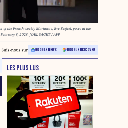
or of the French weekly Marianne, Eve Szeftel, poses at the
newspaper's headquarters in Paris, on February 5, 2025. JOEL SAGET / AFP
Suis-nous sur
GOOGLE NEWS
GOOGLE DISCOVER
LES PLUS LUS