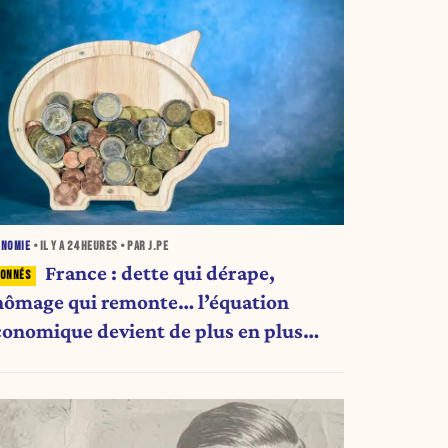
ONOMIE
• IL Y A
24 HEURES
• PAR J.PE
France : dette qui dérape,
hômage qui remonte… l’équation
conomique devient de plus en plus
nquiétante