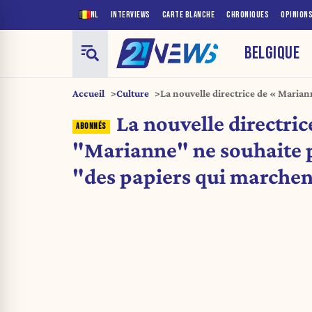
NL
INTERVIEWS
CARTE BLANCHE
CHRONIQUES
OPINION
BELGIQUE
Accueil
Culture
La nouvelle directrice de « Marian
financer « des papiers qui marche
La nouvelle directric
"Marianne" ne souhaite p
"des papiers qui marchen