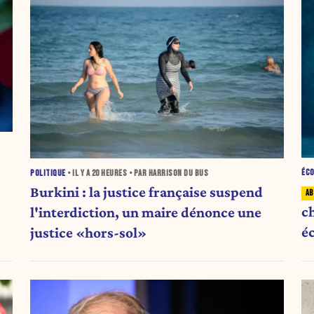
ÉC
POLITIQUE
• IL Y A
20 HEURES
• PAR HARRISON DU BUS
Burkini : la justice française suspend
c
l'interdiction, un maire dénonce une
é
justice «hors-sol»
i