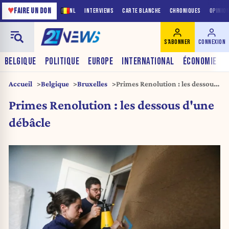
♥
FAIRE UN DON
NL
INTERVIEWS
CARTE BLANCHE
CHRONIQUES
OPINIO
S'ABONNER
CONNEXION
BELGIQUE
POLITIQUE
EUROPE
INTERNATIONAL
ÉCONOMIE
Accueil
Belgique
Bruxelles
Primes Renolution : les dessous
d’une débâcle
Primes Renolution : les dessous d'une
débâcle