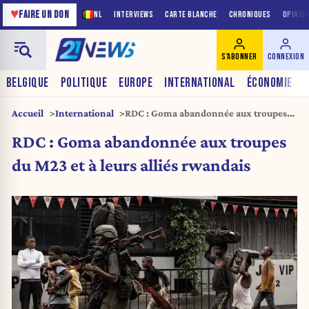
♥
FAIRE UN DON
NL
INTERVIEWS
CARTE BLANCHE
CHRONIQUES
OPINIO
S'ABONNER
CONNEXION
BELGIQUE
POLITIQUE
EUROPE
INTERNATIONAL
ÉCONOMIE
Accueil
International
RDC : Goma abandonnée aux troupes
du M23 et à leurs alliés rwandais
RDC : Goma abandonnée aux troupes
du M23 et à leurs alliés rwandais