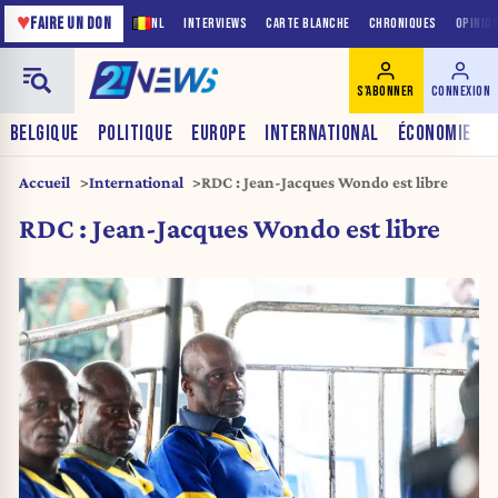
♥
FAIRE UN DON
NL
INTERVIEWS
CARTE BLANCHE
CHRONIQUES
OPINIO
S'ABONNER
CONNEXION
BELGIQUE
POLITIQUE
EUROPE
INTERNATIONAL
ÉCONOMIE
Accueil
International
RDC : Jean-Jacques Wondo est libre
RDC : Jean-Jacques Wondo est libre