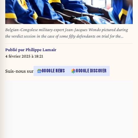
Belgian-Congolese military expert Jean-Jacques Wondo pictured during
the verdict session in the case of some fifty defendants on trial for the
attempted coup in the Democratic Republic of Congo in May, Friday 13
September 2024 in Kinshasa, Congo. The death penalty has been
Publié par
Philippe Lamair
demanded against fifty of the defendants, including Belgian-Congolese
4 février 2025 à 18:21
military expert Wondo. BELGA PHOTO ACP
Suis-nous sur
GOOGLE NEWS
GOOGLE DISCOVER